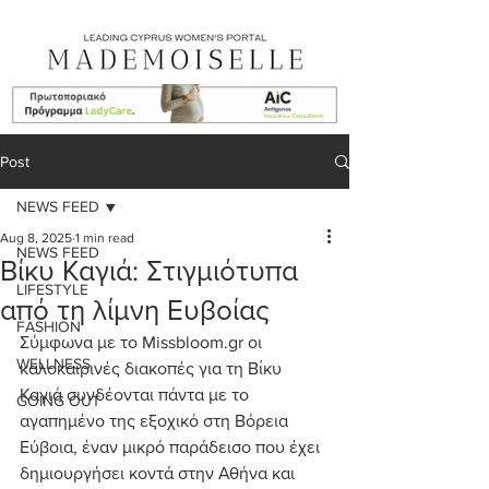
Post
NEWS FEED
Aug 8, 2025
1 min read
NEWS FEED
Βίκυ Καγιά: Στιγμιότυπα
LIFESTYLE
από τη λίμνη Ευβοίας
FASHION
Σύμφωνα με το 
Missbloom.gr
 οι 
WELLNESS
καλοκαιρινές διακοπές για τη Βίκυ 
Καγιά συνδέονται πάντα με το 
GOING OUT
αγαπημένο της εξοχικό στη Βόρεια 
Εύβοια, έναν μικρό παράδεισο που έχει 
δημιουργήσει κοντά στην Αθήνα και 