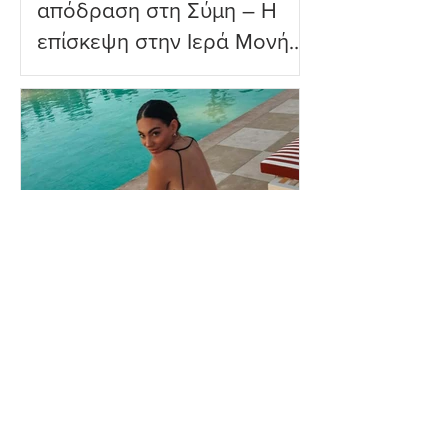
απόδραση στη Σύμη – Η
επίσκεψη στην Ιερά Μονή
Πανορμίτη
Ευρυδίκη Βαλαβάνη: Η
δημόσια εξομολόγηση
αγάπης στον Γρηγόρη
Μόργκαν – «Τα όνειρα
όντως γίνονται