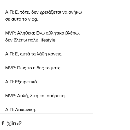
Α.Π: Ε, τότε, δεν χρειάζεται να ανήκω 
σε αυτό το vlog.
MVP: Αλήθεια; Εγώ αθλητικά βλέπω, 
δεν βλέπω πολύ lifestyle.
Α.Π: Ε, αυτά τα λάθη κάνεις.
MVP: Πώς το είδες το ματς;
Α.Π: Εξαιρετικό.
MVP: Απλή, λιτή και απέριττη.
Α.Π: Λακωνική.