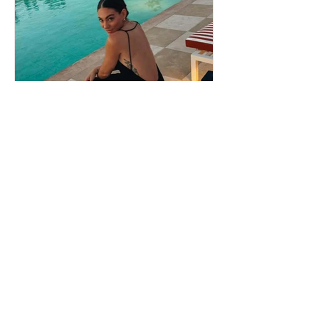
Ευρυδίκη Βαλαβάνη: Η
δημόσια εξομολόγηση
αγάπης στον Γρηγόρη
Μόργκαν – «Τα όνειρα
όντως γίνονται
πραγματικότητα»