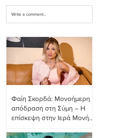
Write a comment...
Ευρυδίκη Βαλαβάνη: Η
Ευγενία Σαμαρά
δημόσια εξομολόγηση
εντυπωσιακή υπ
αγάπης στον Γρηγόρη
βουτιά που ενθο
Μόργκαν – «Τα όνειρα
τους διαδικτυακ
όντως γίνονται
φίλους
πραγματικότητα»
Φαίη Σκορδά: Μονοήμερη
απόδραση στη Σύμη – Η
επίσκεψη στην Ιερά Μονή
Πανορμίτη