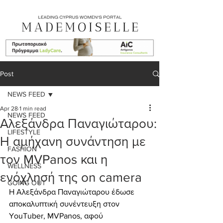
Post
NEWS FEED
Apr 28
1 min read
NEWS FEED
Αλεξάνδρα Παναγιώταρου:
LIFESTYLE
Η αμήχανη συνάντηση με
FASHION
τον MVPanos και η
WELLNESS
ενόχλησή της on camera
GOING OUT
Η Αλεξάνδρα Παναγιώταρου έδωσε 
αποκαλυπτική συνέντευξη στον 
YouTuber, MVPanos, αφού 