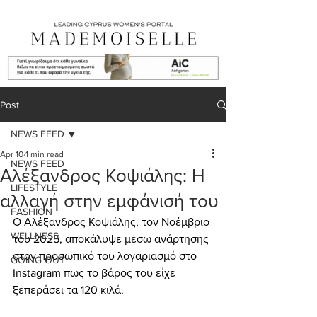
Post
NEWS FEED
Apr 10
1 min read
NEWS FEED
Αλέξανδρος Κοψιάλης: Η
LIFESTYLE
αλλαγή στην εμφάνισή του
FASHION
Ο Αλέξανδρος Κοψιάλης, τον Νοέμβριο 
WELLNESS
του 2025, αποκάλυψε μέσω ανάρτησης 
στον προσωπικό του λογαριασμό στο 
GOING OUT
Instagram πως το βάρος του είχε 
ξεπεράσει τα 120 κιλά.