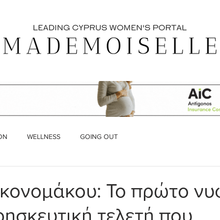
ON
WELLNESS
GOING OUT
κονομάκου: Το πρώτο νυ
ρησκευτική τελετή που