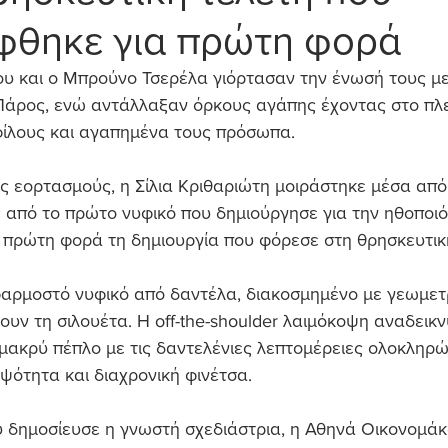
φθηκε για πρώτη φορά
υ και ο Μπρούνο Τσερέλα γιόρτασαν την ένωσή τους με
 Πάρος, ενώ αντάλλαξαν όρκους αγάπης έχοντας στο πλ
φίλους και αγαπημένα τους πρόσωπα.
ς εορτασμούς, η Σίλια Κριθαριώτη μοιράστηκε μέσα από 
 από το πρώτο νυφικό που δημιούργησε για την ηθοποιό
 πρώτη φορά τη δημιουργία που φόρεσε στη θρησκευτική
φαρμοστό νυφικό από δαντέλα, διακοσμημένο με γεωμετρικ
υν τη σιλουέτα. Η off-the-shoulder λαιμόκοψη αναδεικνύ
μακρύ πέπλο με τις δαντελένιες λεπτομέρειες ολοκληρώνε
μψότητα και διαχρονική φινέτσα.
 δημοσίευσε η γνωστή σχεδιάστρια, η Αθηνά Οικονομάκ