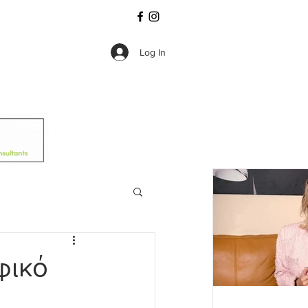
Log In
φικό