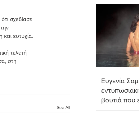
πραγματικό
ότι σχεδίασε 
την 
και ευτυχία. 
ική τελετή 
α, στη 
Ευγενία Σαμ
εντυπωσιακ
βουτιά που 
See All
διαδικτυακο