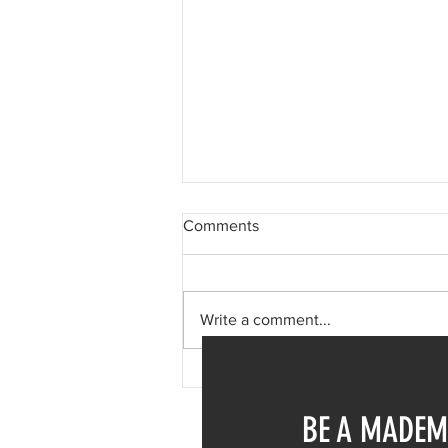
Comments
Write a comment...
Φαίη Σκορδά: Μονοήμερη
απόδραση στη Σύμη – Η
BE A MADEM
επίσκεψη στην Ιερά Μονή