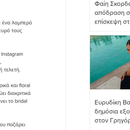
Φαίη Σκορδ
απόδραση σ
επίσκεψη στ
 ένα λαμπερό 
Πανορμίτη
ευρό τους 
Instagram 
, 
 τελετή.
ά και floral 
ει διακριτικά 
ι το bridal 
Ευρυδίκη Β
δημόσια εξ
στον Γρηγό
ου ποζάρει 
όνειρα όντω