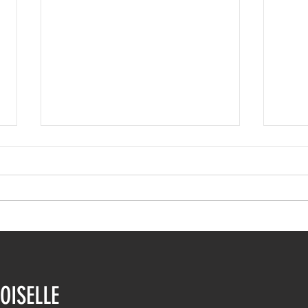
Ευρυδίκη Βαλαβάνη: Η
Ευγε
δημόσια εξομολόγηση
εντυ
OISELLE
αγάπης στον Γρηγόρη
βουτ