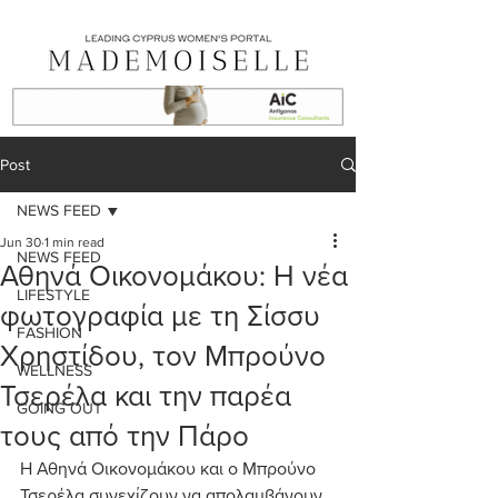
Post
NEWS FEED
Jun 30
1 min read
NEWS FEED
Αθηνά Οικονομάκου: Η νέα
LIFESTYLE
φωτογραφία με τη Σίσσυ
FASHION
Χρηστίδου, τον Μπρούνο
WELLNESS
Τσερέλα και την παρέα
GOING OUT
τους από την Πάρο
Η Αθηνά Οικονομάκου και ο Μπρούνο 
Τσερέλα συνεχίζουν να απολαμβάνουν 