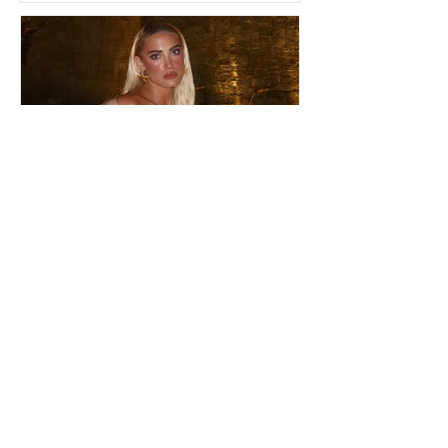
είδα»
Ιωάννα Τούνη: Η
εξομολόγηση για τη Μύκονο