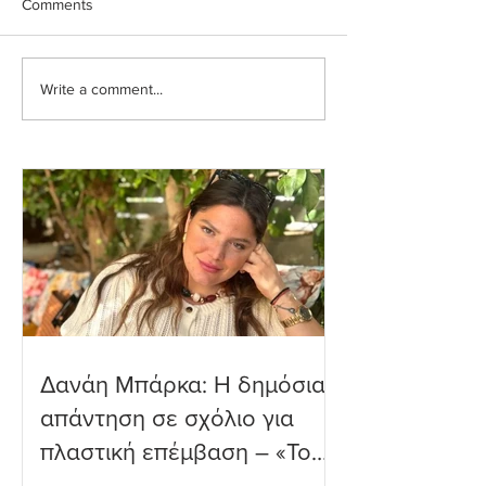
Comments
Write a comment...
Ιωάννα Τούνη: Η
Μαριαλένα Ρουμ
εξομολόγηση για τη
Τρυφερές στιγμέ
Μύκονο
δύο μηνών γιο τ
παραλία
Δανάη Μπάρκα: Η δημόσια
απάντηση σε σχόλιο για
πλαστική επέμβαση – «Το
ωραιότερο σχόλιο που