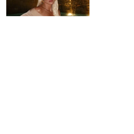
Ιωάννα Τούνη: Η
εξομολόγηση για τη Μύκονο