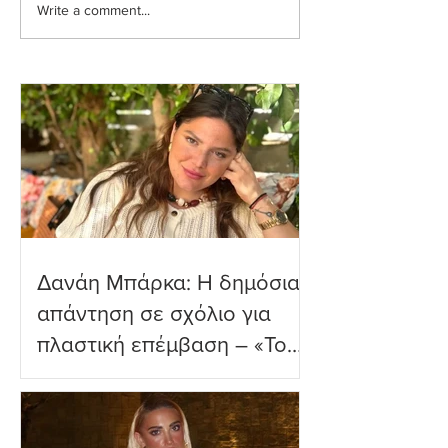
Write a comment...
Ιωάννα Τούνη: Η
Μαριαλένα Ρουμ
εξομολόγηση για τη
Τρυφερές στιγμέ
Μύκονο
δύο μηνών γιο τ
παραλία
Δανάη Μπάρκα: Η δημόσια
απάντηση σε σχόλιο για
πλαστική επέμβαση – «Το
ωραιότερο σχόλιο που
είδα»