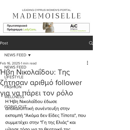
Post
NEWS FEED
Feb 16, 2025
1 min read
NEWS FEED
Ήβη Νικολαΐδου: Tης
LIFESTYLE
ζήτησαν αριθμό follower
FASHION
για να πάρει τον ρόλο
WELLNESS
Η Ήβη Νικολαΐδου έδωσε 
GOING OUT
αποκαλυπτική συνέντευξη στην 
εκπομπή "Ακόμα δεν Είδες Τίποτα", που 
συμμετέχει στην "Γη της Ελιάς" και 
μίλησε τόσο για τη θεατρική της 