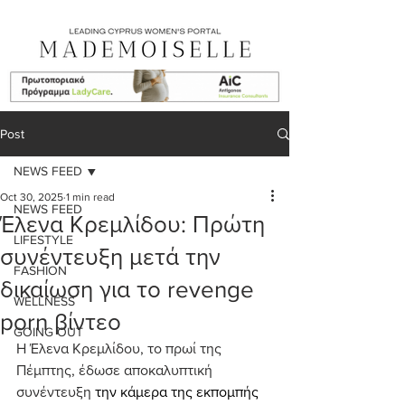
Post
NEWS FEED
Oct 30, 2025
1 min read
NEWS FEED
Έλενα Κρεμλίδου: Πρώτη
LIFESTYLE
συνέντευξη μετά την
FASHION
δικαίωση για το revenge
WELLNESS
porn βίντεο
GOING OUT
Η Έλενα Κρεμλίδου, το πρωί της 
Πέμπτης, έδωσε αποκαλυπτική 
συνέντευξη 
την κάμερα της εκπομπής 