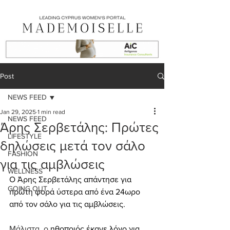
Post
NEWS FEED
Jan 29, 2025
1 min read
NEWS FEED
Άρης Σερβετάλης: Πρώτες
LIFESTYLE
δηλώσεις μετά τον σάλο
FASHION
για τις αμβλώσεις
WELLNESS
Ο Άρης Σερβετάλης απάντησε για 
GOING OUT
πρώτη φορά ύστερα από ένα 24ωρο 
από τον σάλο για τις αμβλώσεις.
Μάλιστα, ο 
ηθοποιός έκανε λόγο για 